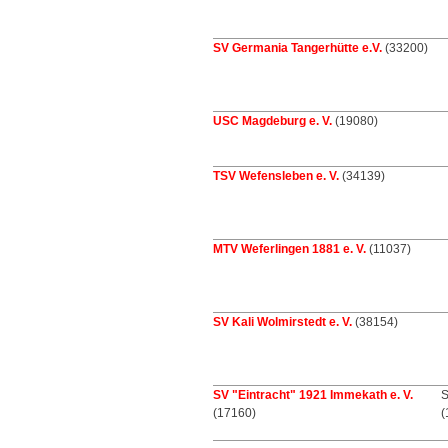
SV Germania Tangerhütte e.V.
(33200)
USC Magdeburg e. V.
(19080)
TSV Wefensleben e. V.
(34139)
MTV Weferlingen 1881 e. V.
(11037)
SV Kali Wolmirstedt e. V.
(38154)
SV "Eintracht" 1921 Immekath e. V.
S
(17160)
(