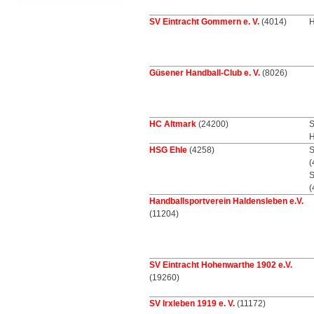
SV Eintracht Gommern e. V.
(4014)
H
Güsener Handball-Club e. V.
(8026)
HC Altmark
(24200)
S
H
HSG Ehle
(4258)
S
(
S
(
Handballsportverein Haldensleben e.V.
(11204)
SV Eintracht Hohenwarthe 1902 e.V.
(19260)
SV Irxleben 1919 e. V.
(11172)