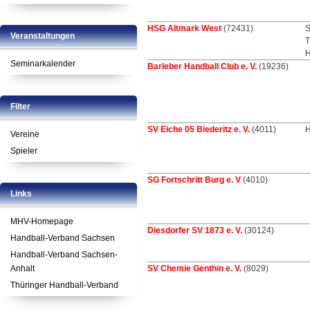
HSG Altmark West
(72431)
S
Veranstaltungen
T
H
Seminarkalender
Barleber Handball Club e. V.
(19236)
Filter
SV Eiche 05 Biederitz e. V.
(4011)
H
Vereine
Spieler
SG Fortschritt Burg e. V
(4010)
Links
MHV-Homepage
Diesdorfer SV 1873 e. V.
(30124)
Handball-Verband Sachsen
Handball-Verband Sachsen-
Anhalt
SV Chemie Genthin e. V.
(8029)
Thüringer Handball-Verband