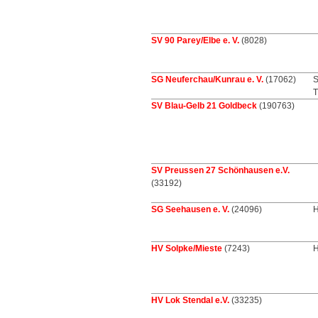
SV 90 Parey/Elbe e. V.
(8028)
SG Neuferchau/Kunrau e. V.
(17062)
S
T
SV Blau-Gelb 21 Goldbeck
(190763)
SV Preussen 27 Schönhausen e.V.
(33192)
SG Seehausen e. V.
(24096)
H
HV Solpke/Mieste
(7243)
H
HV Lok Stendal e.V.
(33235)