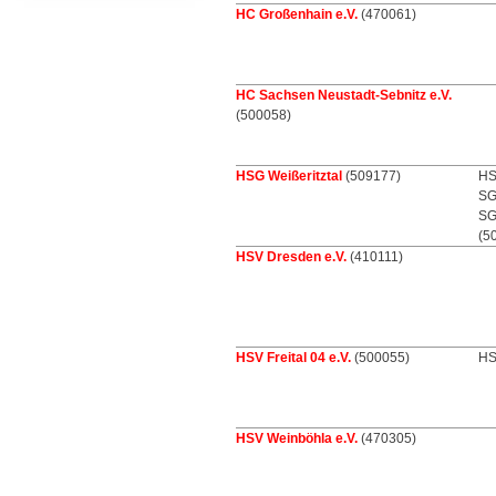
HC Großenhain e.V.
(470061)
HC Sachsen Neustadt-Sebnitz e.V.
(500058)
HSG Weißeritztal
(509177)
HS
SG
SG
(5
HSV Dresden e.V.
(410111)
HSV Freital 04 e.V.
(500055)
HS
HSV Weinböhla e.V.
(470305)