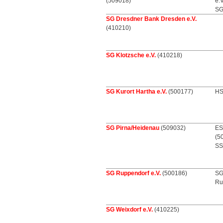
(509018)
e.
SG
SG Dresdner Bank Dresden e.V.
(410210)
SG Klotzsche e.V.
(410218)
SG Kurort Hartha e.V.
(500177)
HS
SG Pirna/Heidenau
(509032)
ES
(5
SS
SG Ruppendorf e.V.
(500186)
SG
Ru
SG Weixdorf e.V.
(410225)