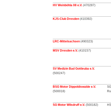
HV Weinböhla 08 e.V.
(470287)
KJS-Club Dresden
(410392)
LRC-Mittelsachsen
(490323)
MSV Dresden e.V.
(410157)
SV Medizin Bad Gottleuba e.V.
(500247)
BSG Motor Dippoldiswalde e.V.
SG
(500018)
Ru
SG Motor Wilsdruff e.V.
(500182)
HS