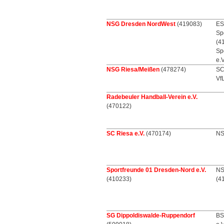
NSG Dresden NordWest
(419083)
ES
Sp
(4
Sp
e.
NSG Riesa/Meißen
(478274)
SC
Vf
Radebeuler Handball-Verein e.V.
(470122)
SC Riesa e.V.
(470174)
NS
Sportfreunde 01 Dresden-Nord e.V.
NS
(410233)
(4
SG Dippoldiswalde-Ruppendorf
BS