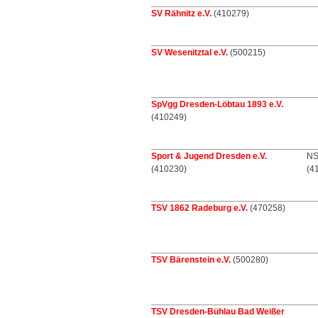
SV Rähnitz e.V.
(410279)
SV Wesenitztal e.V.
(500215)
SpVgg Dresden-Löbtau 1893 e.V.
(410249)
Sport & Jugend Dresden e.V.
NS
(410230)
(4
TSV 1862 Radeburg e.V.
(470258)
TSV Bärenstein e.V.
(500280)
TSV Dresden-Bühlau Bad Weißer