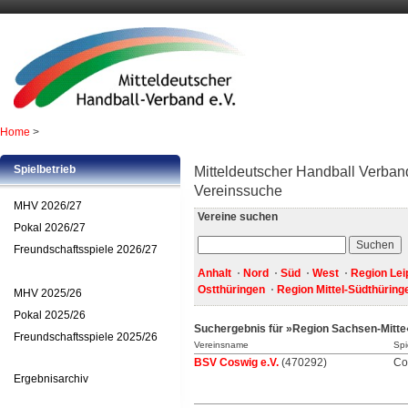
Home
>
Spielbetrieb
Mitteldeutscher Handball Verband
Vereinssuche
MHV 2026/27
Vereine suchen
Pokal 2026/27
Freundschaftsspiele 2026/27
Anhalt
Nord
Süd
West
Region Lei
Ostthüringen
Region Mittel-Südthüring
MHV 2025/26
Pokal 2025/26
Suchergebnis für »Region Sachsen-Mitte
Freundschaftsspiele 2025/26
Vereinsname
Spi
BSV Coswig e.V.
(470292)
Co
Ergebnisarchiv