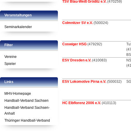
TSV Blau-Weiß Gröditz e.V.
(470259)
Veranstaltungen
Colmnitzer SV e.V.
(500024)
Seminarkalender
Coswiger HSG
(479292)
Tu
Filter
(4
BS
Vereine
ESV Dresden e.V.
(410083)
NS
Spieler
(4
ESV Lokomotive Pirna e.V.
(500032)
SG
Links
MHV-Homepage
Handball-Verband Sachsen
HC Elbflorenz 2006 e.V.
(410113)
Handball-Verband Sachsen-
Anhalt
Thüringer Handball-Verband