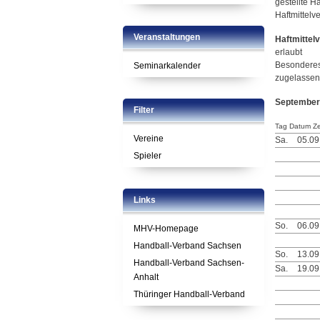
gestellte H
Haftmittelve
Veranstaltungen
Haftmittel
erlaubt
Besonderes 
Seminarkalender
zugelassen
September
Filter
Tag Datum Ze
Vereine
Sa.
05.09
Spieler
Links
So.
06.09
MHV-Homepage
Handball-Verband Sachsen
So.
13.09
Handball-Verband Sachsen-
Sa.
19.09
Anhalt
Thüringer Handball-Verband