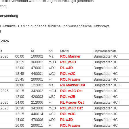
aftmittel verwendet werden. Im Jugendbereich gilt generelles
rbot.
verwendung
Haftmittel:
Es sind nur handelsübliche und wasserlösliche Haftsprays
!
 2026
it
Nr.
AK
Staffel
Heimmannschaft
.2026
00:00
100002
Mä
ROL Männer
Burgstädter HC
10:15
360002
mDJ
ROL mJD
Burgstädter HC
12:00
470001
wDJ
RL wJD
Burgstädter HC
13:45
440001
wCJ
ROL wJC
Burgstädter HC
15:45
200001
Fr
ROL Frauen
Burgstädter HC
18:00
122002
Mä
RK Männer Ost
Burgstädter HC II
.2026
10:15
342002
mCJ
ROL mJC Ost
Burgstädter HC
12:00
420003
wBJ
ROL wJB
Burgstädter HC
.2026
14:00
212006
Fr
RL Frauen Ost
Burgstädter HC II
.2026
10:30
342008
mCJ
ROL mJC Ost
Burgstädter HC
12:15
440014
wCJ
ROL wJC
Burgstädter HC
14:00
470006
wDJ
RL wJD
Burgstädter HC
16:00
200011
Fr
ROL Frauen
Burgstädter HC