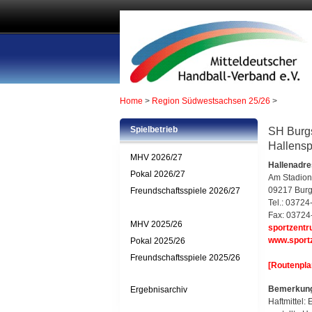
Home
>
Region Südwestsachsen 25/26
>
Spielbetrieb
SH Burgs
Hallensp
MHV 2026/27
Hallenadr
Pokal 2026/27
Am Stadion
09217 Burg
Freundschaftsspiele 2026/27
Tel.: 0372
Fax: 0372
MHV 2025/26
sportzent
www.sport
Pokal 2025/26
Freundschaftsspiele 2025/26
[Routenplan
Bemerkun
Ergebnisarchiv
Haftmittel: