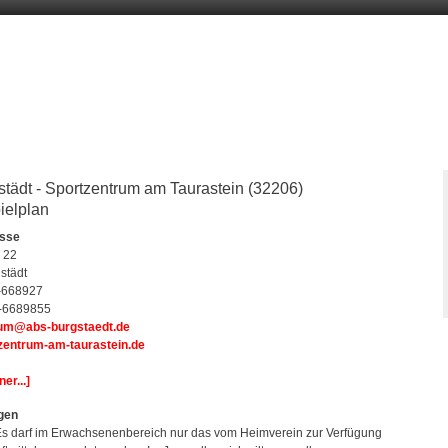
tädt - Sportzentrum am Taurastein (32206)
ielplan
esse
 22
städt
4-668927
4-6689855
rum@abs-burgstaedt.de
zentrum-am-taurastein.de
er...]
gen
 Es darf im Erwachsenenbereich nur das vom Heimverein zur Verfügung