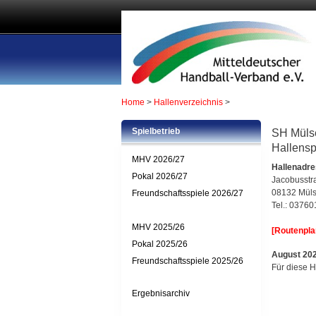
Home
>
Hallenverzeichnis
>
Spielbetrieb
SH Mülse
Hallensp
MHV 2026/27
Hallenadr
Pokal 2026/27
Jacobusstr
08132 Mül
Freundschaftsspiele 2026/27
Tel.: 03760
MHV 2025/26
[Routenplan
Pokal 2025/26
August 20
Freundschaftsspiele 2025/26
Für diese H
Ergebnisarchiv