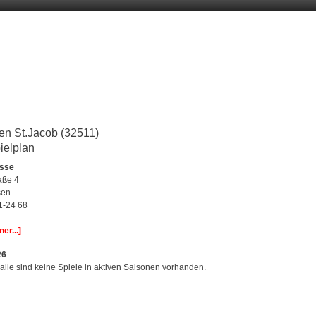
n St.Jacob (32511)
ielplan
esse
aße 4
sen
1-24 68
er...]
26
alle sind keine Spiele in aktiven Saisonen vorhanden.