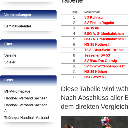
Tabelle
Rang
Mannschaft
Veranstaltungen
1
SG Kühnau
2
SV Finken Raguhn
Seminarkalender
3
DRHV 06
4
BSG A. Gräfenhainichen
5
BSG A. Gräfenhainichen II
Filter
6
HG 85 Köthen II
7
TSV "Blau-Weiß" Brehna
Vereine
8
Jessener SV 53
9
SV Blau-Rot Coswig
Spieler
10
SV G-W Wittenberg-Piest.
11
HG 85 Köthen
12
HSG Wolfen 2000
Links
Diese Tabelle wird wä
MHV-Homepage
Nach Abschluss aller 
Handball-Verband Sachsen
dem direkten Vergleich
Handball-Verband Sachsen-
Anhalt
Thüringer Handball-Verband