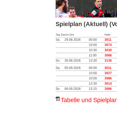
Spielplan (Aktuell) (V
Tag Datum Zeit
Halle
Sa.
29.08.2026
00:00
3011
10:00
3074
10:30
3030
11:00
3086
So.
30.08.2026
13:30
3136
Sa.
05.09.2026
00:00
3011
10:00
3027
10:00
3086
12:30
3014
So.
06.09.2026
13:15
3086
Tabelle und Spielplan