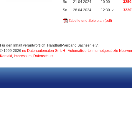
So.
21.04.2024
10:00
3250
So.
28.04.2024
12:30 v
3220
Tabelle und Spielplan (pdf)
Für den Inhalt verantwortlich: Handball-Verband Sachsen e.V.
© 1999-2026
nu Datenautomaten GmbH - Automatisierte internetgestützte Netzwe
Kontakt
,
Impressum
,
Datenschutz