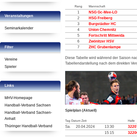
Rang
Mannschaft
1
NSG Gc-Mee-LO
Veranstaltungen
2
HSG Freiberg
3
Burgstädter HC
Seminarkalender
4
Union Chemnitz
5
Fortschritt Mittweida
6
Zwönitzer HSV
Filter
7
ZHC Grubenlampe
Diese Tabelle wird während der Saison na
Vereine
Tabellendarstellung nach dem direkten Ver
Spieler
Links
MHV-Homepage
Handball-Verband Sachsen
Spielplan (Aktuell)
Handball-Verband Sachsen-
Anhalt
Tag Datum Zeit
Halle
Thüringer Handball-Verband
Sa.
20.04.2024
13:30
3220
15:15
3220