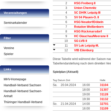
2
HSG Freiberg II
3
Union Chemnitz
4
SC DHfK Leipzig III
Veranstaltungen
5
SV 04 Plauen-O. II
6
HSG Neudorf/Döbeln
Seminarkalender
7
Rotation Weißenborn
8
HSG Rückmarsdorf
9
HC Glauchau/Meerane II
Filter
10
SG LVB II
11
SV Lok Leipzig-M.
Vereine
12
VfB Eilenburg
Spieler
Diese Tabelle wird während der Saison na
Tabellendarstellung nach dem direkten Ver
Links
Spielplan (Aktuell)
MHV-Homepage
Tag Datum Zeit
Halle
Sa.
20.04.2024
16:00
31104
Handball-Verband Sachsen
18:00
31307
Handball-Verband Sachsen-
19:00
31128
Anhalt
19:30
31132
Thüringer Handball-Verband
So.
21.04.2024
14:00
32701
16:00
31109